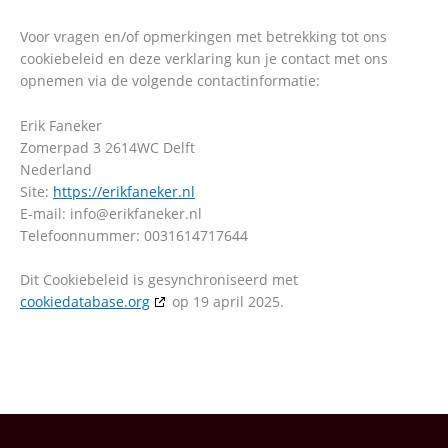
Voor vragen en/of opmerkingen met betrekking tot ons
cookiebeleid en deze verklaring kun je contact met ons
opnemen via de volgende contactinformatie:
Erik Faneker
Zomerpad 3 2614WC Delft
Nederland
Site:
https://erikfaneker.nl
E-mail:
info@
erikfaneker.nl
Telefoonnummer: 0031614717644
Dit Cookiebeleid is gesynchroniseerd met
cookiedatabase.org
op 19 april 2025.