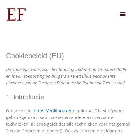
Ga
Hoo
naar
de
inhoud
Consent
Consent
Consent
Consent
Consent
Consent
Consent
Cookiebeleid (EU)
to
to
to
to
to
to
to
service
service
service
service
service
service
service
elementor
wordpress
google-
litespeed
google-
youtube
diversen
Dit cookiebeleid is voor het laatst geüpdatet op 13 maart 2025
analytics
fonts
en is van toepassing op burgers en wettelijke permanente
inwoners van de Europese Economische Ruimte en Zwitserland.
1. Introductie
Op onze site,
https://erikfaneker.nl
(hierna: “de site”) wordt
gebruikgemaakt van cookies en andere aanverwante
technieken. (Hierna geldt dat alle technieken voor het gemak
“cookies” worden genoemd). Ook via derden die door ons