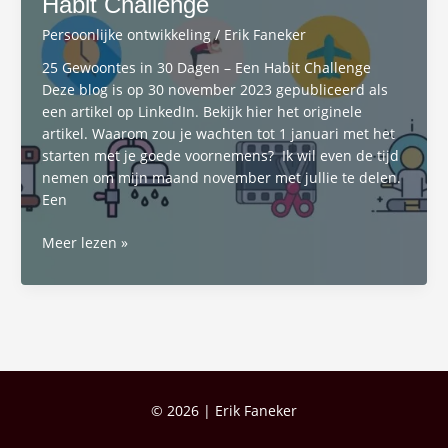
Habit Challenge
Persoonlijke ontwikkeling
/
Erik Faneker
25 Gewoontes in 30 Dagen – Een Habit Challenge
Deze blog is op 30 november 2023 gepubliceerd als
een artikel op LinkedIn. Bekijk hier het originele
artikel. Waarom zou je wachten tot 1 januari met het
starten met je goede voornemens? Ik wil even de tijd
nemen om mijn maand november met jullie te delen.
Een
25
Meer lezen »
Gewoontes
in
30
Dagen
–
Een
Habit
© 2026 | Erik Faneker
Challenge