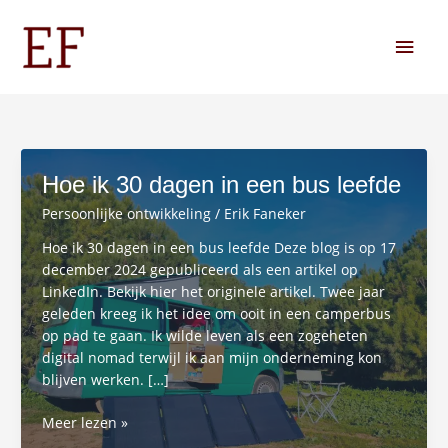
Ga
Hoo
naar
de
inhoud
Hoe ik 30 dagen in een bus leefde
Persoonlijke ontwikkeling
/
Erik Faneker
Hoe ik 30 dagen in een bus leefde Deze blog is op 17
december 2024 gepubliceerd als een artikel op
LinkedIn. Bekijk hier het originele artikel. Twee jaar
geleden kreeg ik het idee om ooit in een camperbus
op pad te gaan. Ik wilde leven als een zogeheten
digital nomad terwijl ik aan mijn onderneming kon
blijven werken. […]
Hoe
Meer lezen »
ik