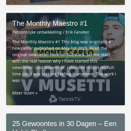
30
dagen
in
The Monthly Maestro #1
een
bus
Persoonlijke ontwikkeling
/
Erik Faneker
leefde
The Monthly Maestro #1 This blog was originally a
newsletter published on May 1st 2023. Read the
original newsletter here on Substack. Let me start
with the real reason why I have started this
newsletter. Last November, I decided to quit my full-
time job. I was just not feeling it anymore. The work I
was
The
Meer lezen »
Monthly
Maestro
#1
25 Gewoontes in 30 Dagen – Een